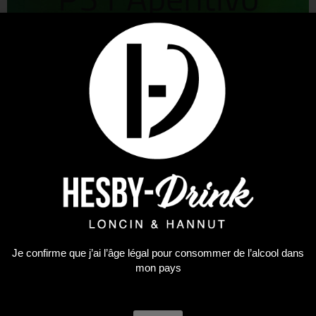
Green Spritz
Ingrédients
Quelques glaçons dans
le fond du verre
– 2 parts de
P31
– 3 parts de
Prosecco
– 1 part de Tonic (ou
eau pétillante)
Je confirme que j’ai l’âge légal pour consommer de l’alcool dans
– Quelques gouttes de
mon pays
citron vert
– Une tranche de citron