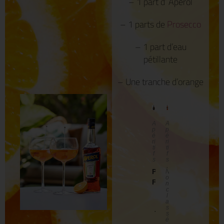
– 1 part d’ Apérol
– 1 parts de
Prosecco
– 1 part d’eau
pétillante
– Une tranche d’orange
A
A
p
p
é
é
ri
ri
ti
ti
f
f
s
s
,
PROSECCO
N
o
FRIZZANTE
n
c
TERRE
l
a
NARDIN
s
75CL DOC
s
é