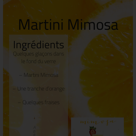
Martini Mimosa
Ingrédients
Quelques glaçons dans
le fond du verre
– Martini Mimosa
– Une tranche d’orange
– Quelques fraises
ÉPUISÉ
A
p
é