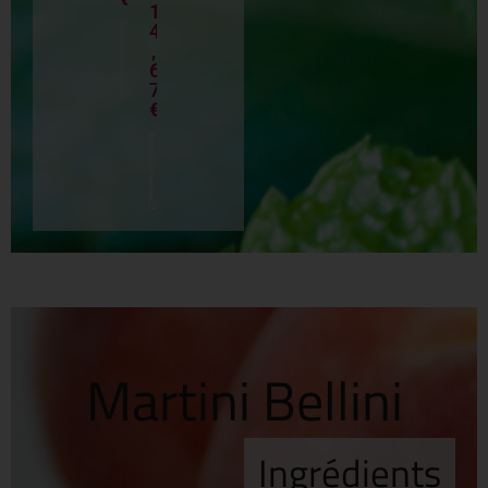
1
4
Lire
,
la
6
suite
7
€
Ajouter
au
panier
Martini Bellini
Ingrédients