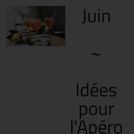
Juin
~
Idées
pour
l'Apéro