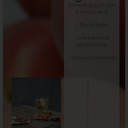
Quelques glaçons dans
le fond du verre
– Martini Bellini
– Une tranche de
pêche blanche
– Quelques framboises
A
p
é
ri
ti
f
s
,
N
o
n
c
l
a