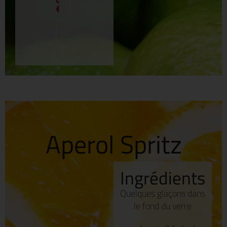
panier
€
Ajouter
au
panier
Aperol Spritz
Ingrédients
Quelques glaçons dans
le fond du verre