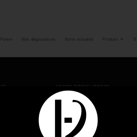
Panier
Nos dégustations
Notre actualité
Produits
B
UT
HESBY-DRINK LONCIN
 4280 Hannut
Rue Alfred Deponthière 56, 4431 Lon
04 365 64 04
jeudi
: 9h-18h30
Lundi, mercredi, jeudi, vendredi e
: 9h-19h
: 9h-18h30
e dimanche
Fermé le mardi et le dimanche
Hesby-drink Loncin