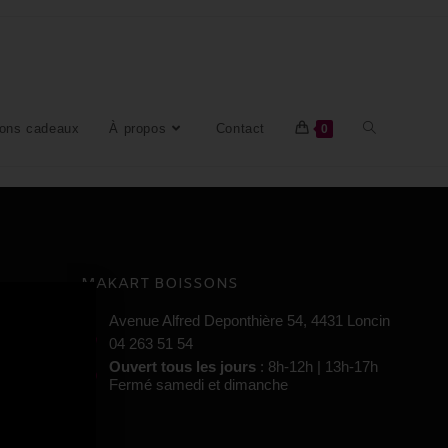
ons cadeaux
À propos
Contact
0
MAKART BOISSONS
cin
Avenue Alfred Deponthière 54, 4431 Loncin
04 263 51 54
t samedi
Ouvert tous les jours
: 8h-12h | 13h-17h
Fermé samedi et dimanche