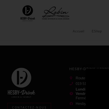
Accueil
EShop
HESBY-DRINK HANN
Route de landen 61,
019 51 61 11
Lundi, mercredi et 
Vendredi et samedi
Fermé le mardi et l
Hesby-drink Hannut
CONTACTEZ-NOUS