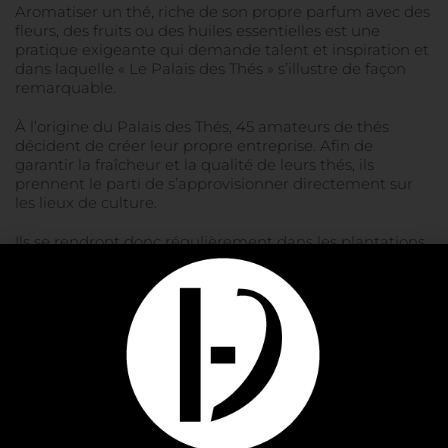
Aromatiser un thé, riche de son propre parfum avec des
fleurs, des fruits ou des huiles essentielles est une
pratique exigeante qui demande talent et inspiration et
dans laquelle « Le Palais des Thés » s’illustre de façon
remarquable.
À l’origine du Palais des Thés, 45 amateurs de thés
décident de créer leur propre entreprise. Afin de
garantir la fraîcheur et la qualité de leurs thés, ils
prennent le parti de s’approvisionner directement sur
les lieux de culture.
Ils se rendront donc régulièrement dans les plantations,
ce qui leur permettra de surcroit de connaitre et de
contrôler les conditions de travail des cueilleurs, les
méthodes agricoles employées, le respect des normes
d’hygiène, de sécurité,…
Ce sera aussi pour eux l’occasion de rencontrer les
hommes et les femmes qui vivent du thé et de
découvrir la richesse des cultures qu’inspire cette
boisson.