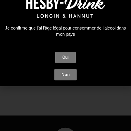
Absinthe
Je confirme que j’ai l’âge légal pour consommer de l’alcool dans
ABSINTHE GRANDE
mon pays
ABSENTE 69% 0
55,97
€
Oui
AJOUTER AU PANIER
Non