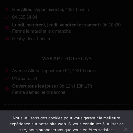
Rue Alfred Deponthière 56, 4431 Loncin
04 365 64 04
Lundi, mercredi, jeudi, vendredi et samedi
: 9h-18h30
Fermé le mardi et le dimanche
Hesby-drink Loncin
MAKART BOISSONS
Avenue Alfred Deponthière 54, 4431 Loncin
04 263 51 54
Ouvert tous les jours
: 8h-12h | 13h-17h
Fermé samedi et dimanche
Copyright Hesby-Drink Market 2024, tous droits réservés. Gestion
:
Nous utilisons des cookies pour vous garantir la meilleure
expérience sur notre site web. Si vous continuez à utiliser ce
site, nous supposerons que vous en êtes satisfait.
Mentions légales
–
Conditions générales de vente