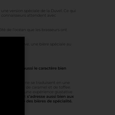
 une version spéciale de la Duvel. Ce qui
x connaisseurs attendent avec
côté de l’océan que les brasseurs ont
tion intensive, une bière spéciale au
uvel, mais aussi le caractère bien
chaça
brésilienne se traduisent en une
ou de girofle, de caramel et de toffee.
haque gorgée une expérience gustative
 séduisante et
s’adresse aussi bien aux
s le monde des bières de spécialité.