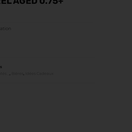
EL AGED 0.75+
ation
s
tés _
,
Bières
,
Idées Cadeaux