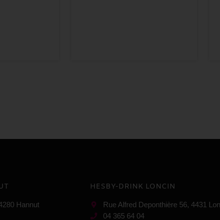
UT
HESBY-DRINK LONCIN
 4280 Hannut
Rue Alfred Deponthière 56, 4431 Lon
04 365 64 04