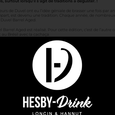
, surtout lorsqu’il s’agit de traditions à déguster. !
seurs de Duvel ont eu l’idée géniale de brasser une fois par an
 départ, est devenu une tradition. Chaque année, de nombreu
 Duvel Barrel Aged.
Barrel Aged est réalisé. Pour cette édition, c’est de l’autre 
t au Brésil avec la cachaça
m Cachaca sélectionnés avec soin. Après huit mois de matura
 mondes
ilien vous dévoile non seulement toute la finesse propre à D
tradition brassicole belge
et
les arômes exotiques de la ca
ustative fruitée et tropicale aux arômes mûrs de vanille, de cl
la sensation veloutée en bouche de la guimauve, offrant à c
lus harmonieuse. La Duvel Barrel Aged 2023 est complexe et
 de bière bien aux connaisseurs qu’aux nouveaux venus dan