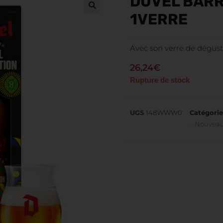
DUVEL BARR
1VERRE
Avec son verre de dégust
26,24
€
Rupture de stock
UGS
148WWW0
Catégorie
_ Nouveau