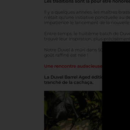
Les traditions sont là pour être honorées
Il y a quelques années, les maîtres bras
n’était qu’une initiative ponctuelle au
impatience le lancement de la nouvelle
Entre-temps, le huitième batch de Duvel 
trouvé leur inspiration, plus précisémen
Notre Duvel à mûri dans 500 fûts de rhu
goût raffiné est née !
Une rencontre audacieuse entre deux
La Duvel Barrel Aged édition rhum brés
tranché de la cachaça.
La riche 
palette g
En plus, 
encore p
amateurs