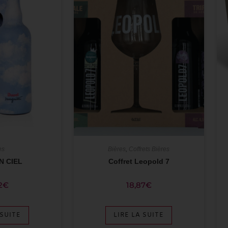
es
Bières
,
Coffrets Bières
N CIEL
Coffret Leopold 7
2
€
18,87
€
 SUITE
LIRE LA SUITE