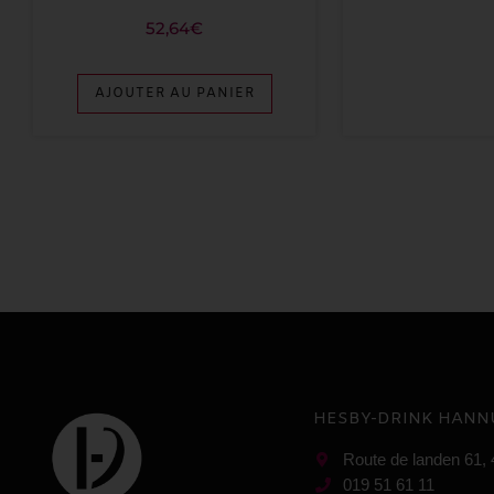
52,64
€
AJOUTER AU PANIER
HESBY-DRINK HANN
Route de landen 61,
019 51 61 11