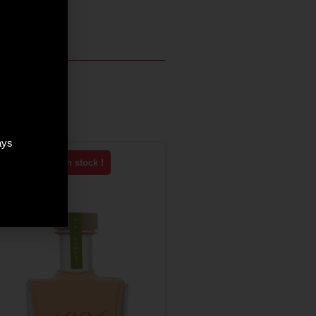
ays
Plus que 1 en stock !