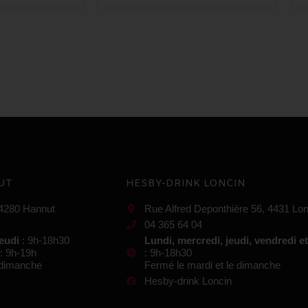
UT
HESBY-DRINK LONCIN
 4280 Hannut
Rue Alfred Deponthière 56, 4431 Lon
04 365 64 04
jeudi
: 9h-18h30
Lundi, mercredi, jeudi, vendredi e
: 9h-19h
: 9h-18h30
e dimanche
Fermé le mardi et le dimanche
Hesby-drink Loncin