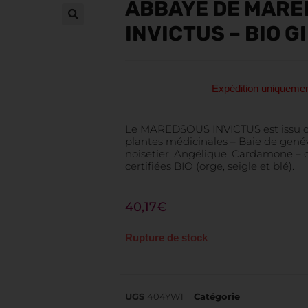
ABBAYE DE MAR
INVICTUS – BIO G
Expédition uniquem
Le MAREDSOUS INVICTUS est issu d’
plantes médicinales – Baie de genév
noisetier, Angélique, Cardamone – d
certifiées BIO (orge, seigle et blé).
40,17
€
Rupture de stock
UGS
404YW1
Catégorie