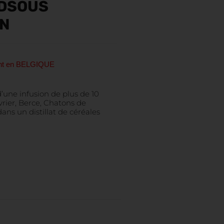
EDSOUS
IN
ent en BELGIQUE
une infusion de plus de 10
rier, Berce, Chatons de
ans un distillat de céréales