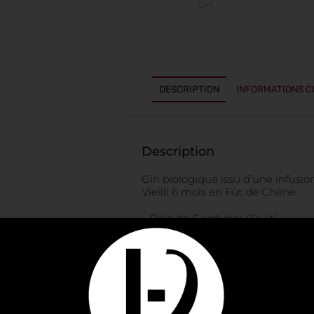
Gin
DESCRIPTION
INFORMATIONS 
Description
Gin biologique issu d’une infusio
Vieilli 6 mois en Fût de Chêne.
– Baie de Genévrier (Fruit),
– Berce (Semence),
– Chaton de Noisetier (Fleur),
– Angélique, …
Facultés : Tonifiant, Énergisant.