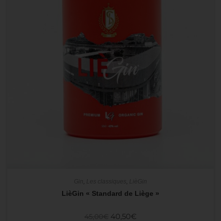
Gin
,
Les classiques
,
LièGin
LièGin « Standard de Liège »
40,50
€
45,00
€