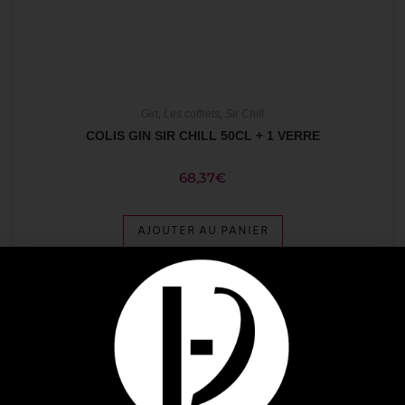
Gin
,
Les coffrets
,
Sir Chill
COLIS GIN SIR CHILL 50CL + 1 VERRE
68,37
€
AJOUTER AU PANIER
Plus que 1 en stock !