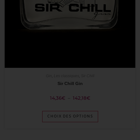
Gin
,
Les classiques
,
Sir Chill
Sir Chill Gin
14,36
€
–
142,18
€
CHOIX DES OPTIONS