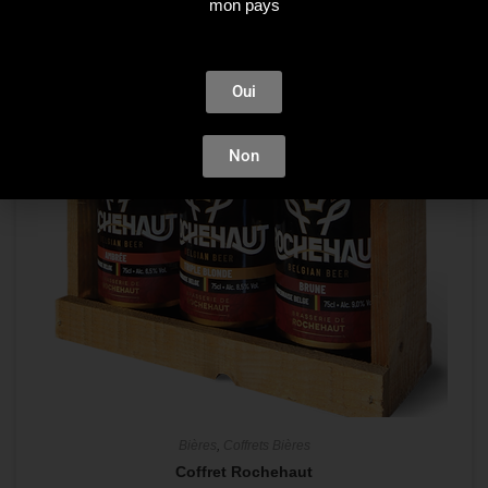
mon pays
Oui
Non
Bières
,
Coffrets Bières
Coffret Rochehaut