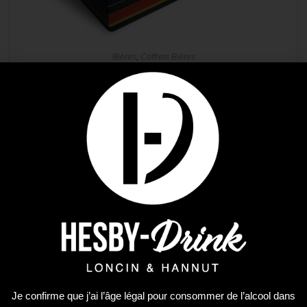
Bières
,
Coffrets Bières
Coffret Rochehaut
27,54
€
AJOUTER AU PANIER
Plus que 5 en stock !
Je confirme que j’ai l’âge légal pour consommer de l’alcool dans