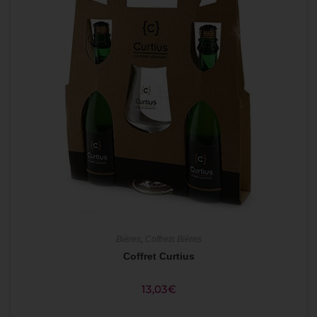
Bières
,
Coffrets Bières
Coffret Curtius
13,03
€