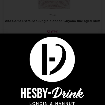
Rhum
Alta Gama Extra-Sec Single blended Guyana fine aged Rum
51,67
€
AJOUTER AU PANIER
Plus que 4 en stock !