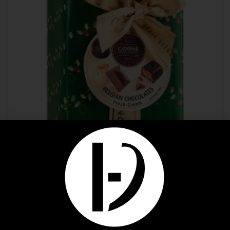
_ Nouveautés _
,
Corné Port Royal
,
Idées Cadeaux
Ballotin Garni Noël Fresh Cream