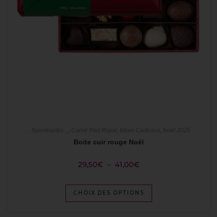
_ Nouveautés _
,
Corné Port Royal
,
Idées Cadeaux
,
Noël 2025
Boite cuir rouge Noël
29,50
€
–
41,00
€
CHOIX DES OPTIONS