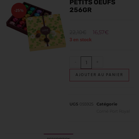
PETITS OEUFS
256GR
-25%
22,10
€
16,57
€
3 en stock
-
+
AJOUTER AU PANIER
UGS
055925
Catégorie
Corné Port Royal