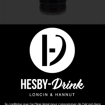
Genièvres
PETERMAN BONBON COLA 70CL
13,77
€
AJOUTER AU PANIER
Plus que 2 en stock !
Je confirme que j’ai l’âge légal pour consommer de l’alcool dans