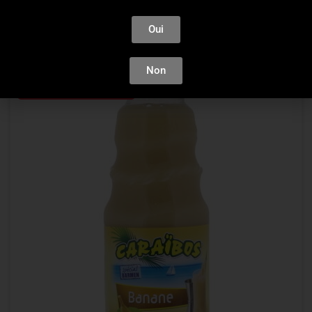
AJOUTER AU PANIER
Oui
Non
Plus que 4 en stock !