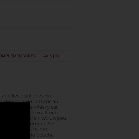
COMPLÉMENTAIRES
AVIS (0)
vieilles distilleries du
s déjà plus de 200 ans au
ey. Le nez de ce whisky est
sant, suivi d’un malt riche.
, la mangue et le kiwi. Un peu
ourbe loin derrière. Se
 de malt mature, des
 vanille. Fin de bouche