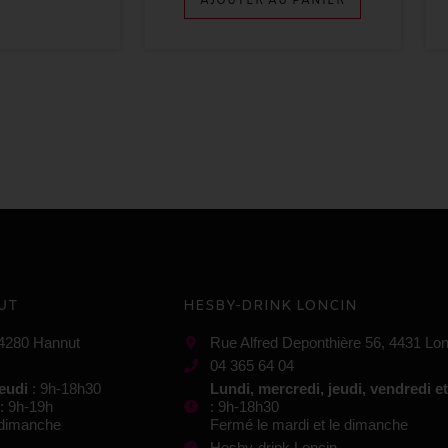
AJOUTER AU PANIER
UT
HESBY-DRINK LONCIN
 4280 Hannut
Rue Alfred Deponthière 56, 4431 Lon
04 365 64 04
jeudi
: 9h-18h30
Lundi, mercredi, jeudi, vendredi e
: 9h-19h
: 9h-18h30
e dimanche
Fermé le mardi et le dimanche
Hesby-drink Loncin