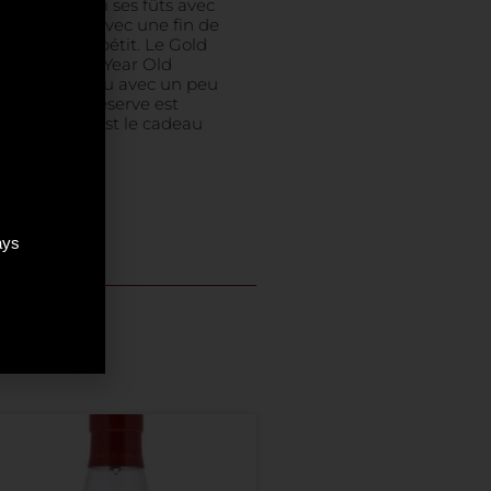
ender a choisi ses fûts avec
 malt doux avec une fin de
us met en appétit. Le Gold
aud que le 12 Year Old
st servi pur ou avec un peu
ardhu Gold Reserve est
 de luxe et est le cadeau
sky.
ays