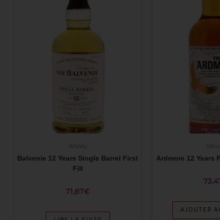
Whisky
Whis
Balvenie 12 Years Single Barrel First
Ardmore 12 Years 
Fill
73,4
71,87
€
AJOUTER A