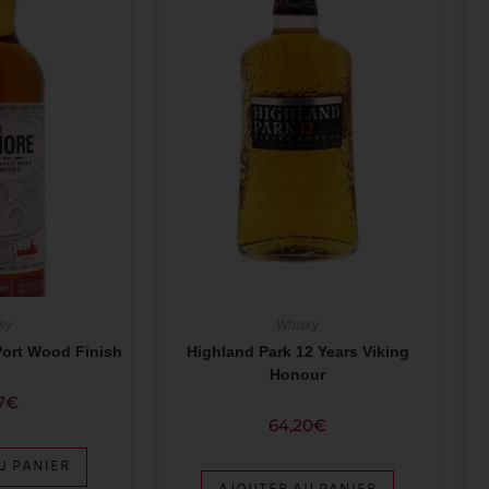
ky
Whisky
Port Wood Finish
Highland Park 12 Years Viking
Honour
7
€
64,20
€
U PANIER