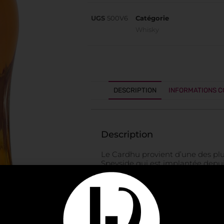
UGS
500V6
Catégorie
Whisky
DESCRIPTION
INFORMATIONS 
Description
Le Cardhu provient d’une des plus 
Speyside qui est implantée depui
pied des collines de la rivière Sp
mielleux avec du grain pur et puis
Ensuite arrivent le fruit exotique
herbeux et une touche légère de t
présente avec une grande vague
nuances épicées et une touche de