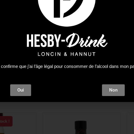
douce et libératrice. Le Master Bl
soin pour composer un whisky de
bouche paisible et épicée qui vo
Reserve est plus fruité et plus ch
classique. Cardhu Gold Reserve e
d’eau dans un verre à cognac. C
présenté dans un emballage doré
parfait pour tout amateur de whi
 confirme que j’ai l’âge légal pour consommer de l’alcool dans mon p
Oui
Non
tock !