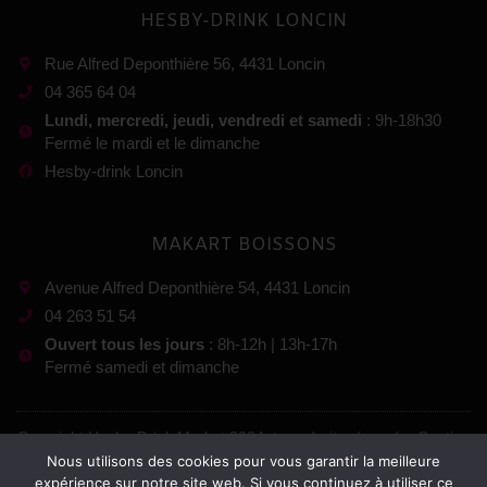
HESBY-DRINK LONCIN
Rue Alfred Deponthière 56, 4431 Loncin
04 365 64 04
Lundi, mercredi, jeudi, vendredi et samedi
: 9h-18h30
Fermé le mardi et le dimanche
Hesby-drink Loncin
MAKART BOISSONS
Avenue Alfred Deponthière 54, 4431 Loncin
04 263 51 54
Ouvert tous les jours
: 8h-12h | 13h-17h
Fermé samedi et dimanche
Copyright Hesby-Drink Market 2024, tous droits réservés. Gestion
Nous utilisons des cookies pour vous garantir la meilleure
:
expérience sur notre site web. Si vous continuez à utiliser ce