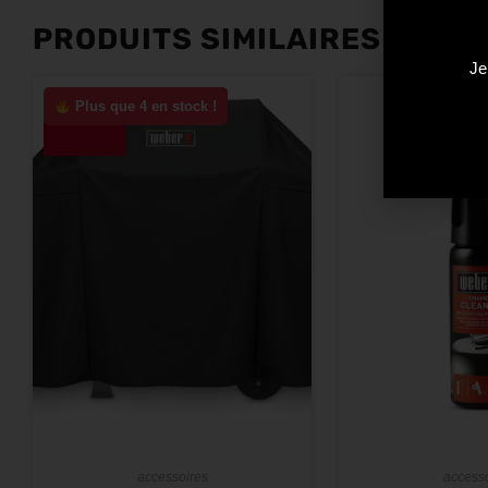
PRODUITS SIMILAIRES
Je
Plus que 4 en stock !
-10%
accessoires
access