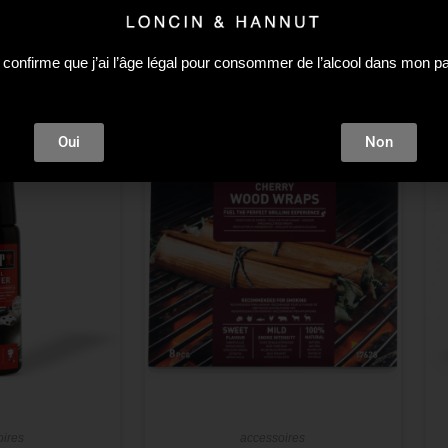
 confirme que j’ai l’âge légal pour consommer de l’alcool dans mon p
Plus que 2 en stock !
-10%
Oui
Non
oires
accessoires