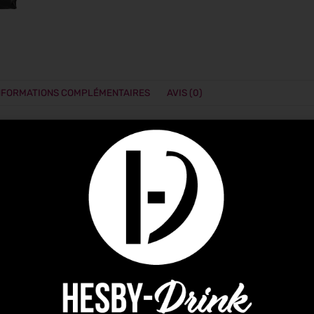
NFORMATIONS COMPLÉMENTAIRES
AVIS (0)
ois Weber garantit une cuisson optimale de tous vos aliment