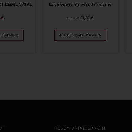
T EMAIL 300ML
Enveloppes en bois de cerisier
9
€
11,68
€
12,98
€
U PANIER
AJOUTER AU PANIER
UT
HESBY-DRINK LONCIN