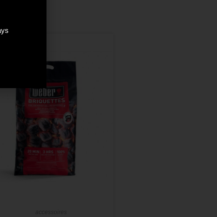
ays
-10%
accessoires