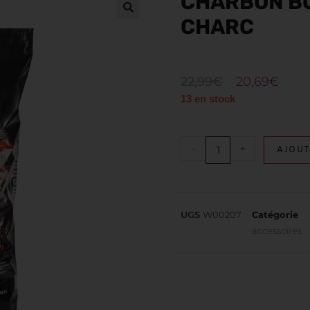
CHARBON BO
CHARC
22,99
€
20,69
€
13 en stock
-
+
AJOUT
UGS
W00207
Catégorie
accessoires