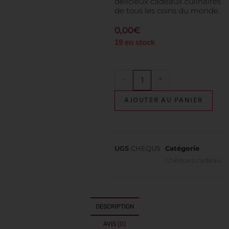
délicieux cadeaux culinaires
de tous les coins du monde.
0,00
€
19 en stock
-
+
AJOUTER AU PANIER
UGS
CHEQU5
Catégorie
Chèques cadeau
DESCRIPTION
AVIS (0)