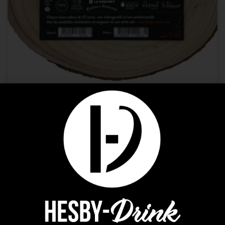
Chèques cadeau
CHEQUE CADEAU 50€
0,00
€
AJOUTER AU PANIER