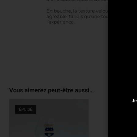
En bouche, la texture veloutée du carame
agréable, tandis qu’une touche d’amertu
l’expérience.
Vous aimerez peut-être aussi…
Je
ÉPUISÉ