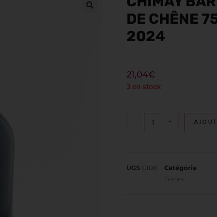
CHIMAY BARR
DE CHÊNE 7
2024
21,04
€
3 en stock
-
+
AJOUT
UGS
C108
Catégorie
Bières