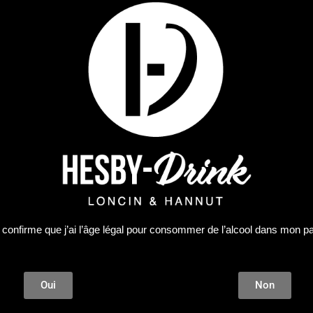
l et des fruits secs se mêle à la noisette grillée. La présenc
me équilibre parfaitement l’alcool. Une finale chaleureuse 
 confirme que j’ai l’âge légal pour consommer de l’alcool dans mon p
Oui
Non