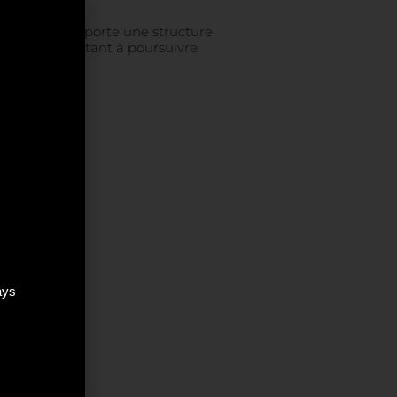
e de tanins apporte une structure
demeure, invitant à poursuivre
ays