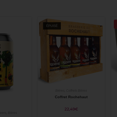
ÉPUISÉ
Bières
,
Coffrets Bières
Coffret Rochehaut
22,49
€
Beers
,
Bières