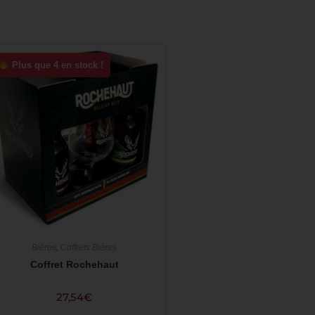
Plus que 4 en stock !
Bières
,
Coffrets Bières
Coffret Rochehaut
27,54
€