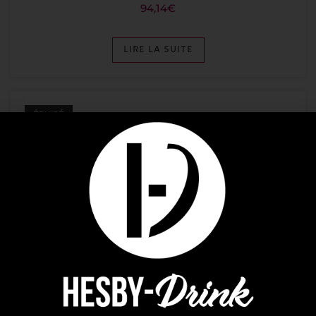
94,14
€
LIRE LA SUITE
ÉPUISÉ