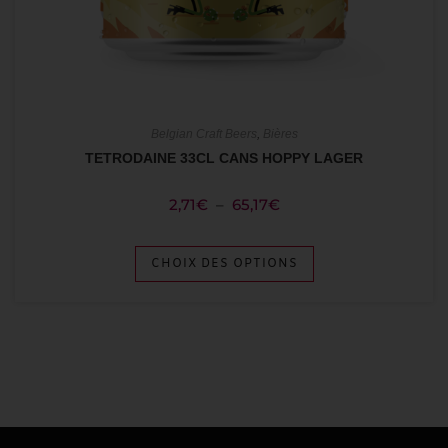
Belgian Craft Beers
,
Bières
TETRODAINE 33CL CANS HOPPY LAGER
2,71
€
–
65,17
€
CHOIX DES OPTIONS