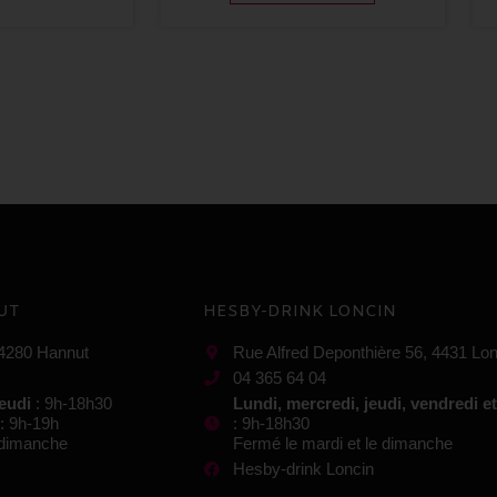
UT
HESBY-DRINK LONCIN
 4280 Hannut
Rue Alfred Deponthière 56, 4431 Lon
04 365 64 04
jeudi
: 9h-18h30
Lundi, mercredi, jeudi, vendredi e
: 9h-19h
: 9h-18h30
e dimanche
Fermé le mardi et le dimanche
Hesby-drink Loncin