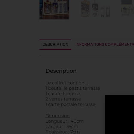
DESCRIPTION
INFORMATIONS COMPLÉMENTA
Description
Le coffret contient :
1 bouteille pastis terrasse
1 carafe terrasse
2 verres terrasse
1 carte postale terrasse
Dimension
Longueur : 40cm
Largeur : 35cm
Epaisseur : 7cm