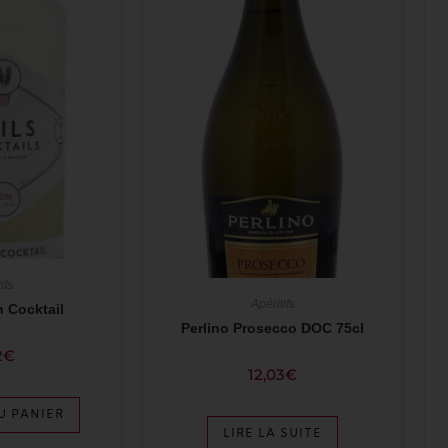
ifs
Apéritifs
n Cocktail
Perlino Prosecco DOC 75cl
2
€
12,03
€
U PANIER
LIRE LA SUITE