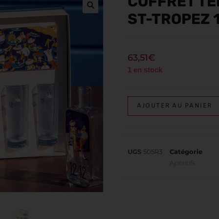
COFFRET TE
ST-TROPEZ 
63,51
€
1 en stock
AJOUTER AU PANIER
UGS
505R3
Catégorie
Apéritifs