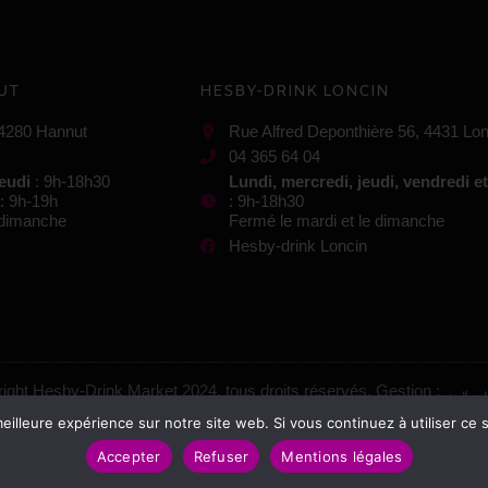
UT
HESBY-DRINK LONCIN
 4280 Hannut
Rue Alfred Deponthière 56, 4431 Lon
04 365 64 04
jeudi
: 9h-18h30
Lundi, mercredi, jeudi, vendredi e
: 9h-19h
: 9h-18h30
e dimanche
Fermé le mardi et le dimanche
Hesby-drink Loncin
ight Hesby-Drink Market 2024, tous droits réservés. Gestion :
eilleure expérience sur notre site web. Si vous continuez à utiliser ce
Mentions légales
–
Conditions générales de vente
Accepter
Refuser
Mentions légales