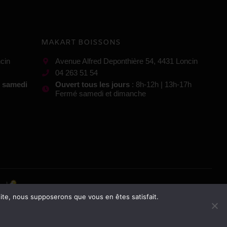
MAKART BOISSONS
cin
Avenue Alfred Deponthière 54, 4431 Loncin
04 263 51 54
t samedi
Ouvert tous les jours
: 8h-12h | 13h-17h
Fermé samedi et dimanche
 site, nous supposerons que vous en êtes satisfait.