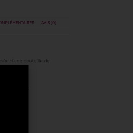
COMPLÉMENTAIRES
AVIS (0)
sée d’une bouteille de:
3 – Balance
3 – Bélier
23 – Cancer
023 – Gémeaux
3 – Lion
3 – Poisson
23 – Taureau
3 – Verseau
3 – Vierge