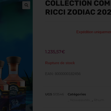
COLLECTION COM
RICCI ZODIAC 20
Expédition uniquem
1.235,57
€
Rupture de stock
EAN: 8000000182456
UGS
513S46
Catégories
_ Nouveautés _
,
Rhum