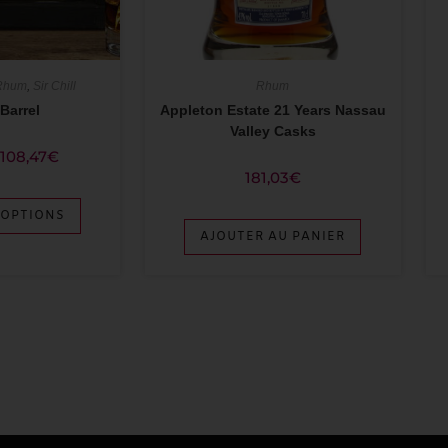
Rhum
,
Sir Chill
Rhum
 Barrel
Appleton Estate 21 Years Nassau
Valley Casks
108,47
€
181,03
€
 OPTIONS
AJOUTER AU PANIER