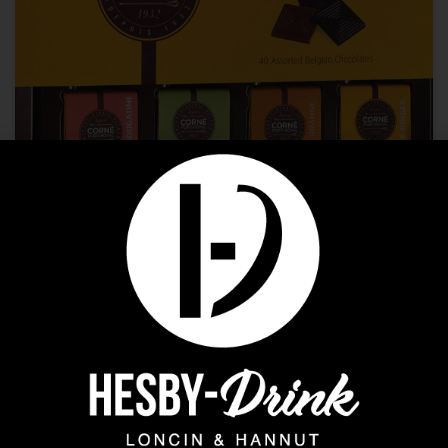
Corné Port Royal
BOITE NAPOLITAINS 5 GOUTS 200 GR
20,00
€
AJOUTER AU PANIER