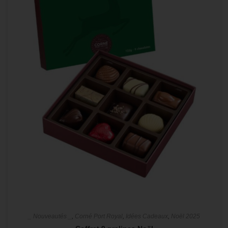
_ Nouveautés _
,
Corné Port Royal
,
Idées Cadeaux
,
Noël 2025