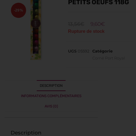
PETITS OEUFS 118G
-29%
13,56
€
9,60
€
Rupture de stock
UGS
05592
Catégorie
Corné Port Royal
DESCRIPTION
INFORMATIONS COMPLÉMENTAIRES
AVIS (0)
Description