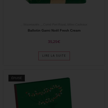
_ Nouveautés _
,
Corné Port Royal
,
Idées Cadeaux
Ballotin Garni Noël Fresh Cream
35,25
€
LIRE LA SUITE
ÉPUISÉ