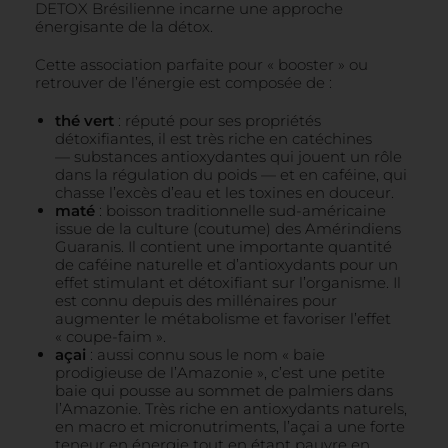
DETOX Brésilienne incarne une approche
énergisante de la détox.
Cette association parfaite pour « booster » ou
retrouver de l’énergie est composée de :
thé vert
: réputé pour ses propriétés
détoxifiantes, il est très riche en catéchines
— substances antioxydantes qui jouent un rôle
dans la régulation du poids — et en caféine, qui
chasse l’excès d’eau et les toxines en douceur.
maté
: boisson traditionnelle sud-américaine
issue de la culture (coutume) des Amérindiens
Guaranis. Il contient une importante quantité
de caféine naturelle et d’antioxydants pour un
effet stimulant et détoxifiant sur l’organisme. Il
est connu depuis des millénaires pour
augmenter le métabolisme et favoriser l’effet
« coupe-faim ».
açai
: aussi connu sous le nom « baie
prodigieuse de l’Amazonie », c’est une petite
baie qui pousse au sommet de palmiers dans
l’Amazonie. Très riche en antioxydants naturels,
en macro et micronutriments, l’açai a une forte
teneur en énergie tout en étant pauvre en