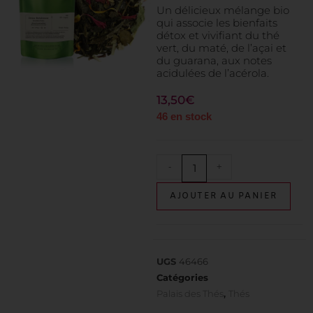
Un délicieux mélange bio
qui associe les bienfaits
détox et vivifiant du thé
vert, du maté, de l’açai et
du guarana, aux notes
acidulées de l’acérola.
13,50
€
46 en stock
-
+
AJOUTER AU PANIER
UGS
46466
Catégories
Palais des Thés
,
Thés