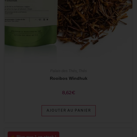
Palais des Thés
,
Thés
Rooibos Windhuk
8,62
€
AJOUTER AU PANIER
Plus que 1 en stock !