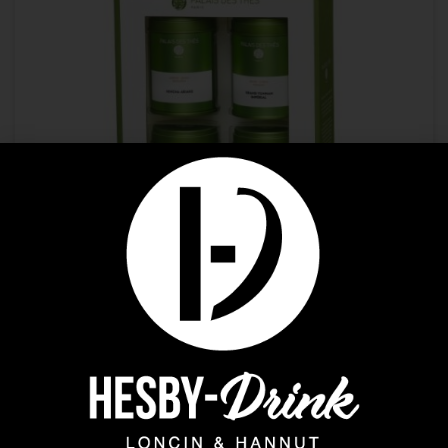
Palais des Thés
,
Thés
COFFRET AUX ORIGINES DU THE
29,90
€