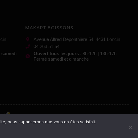
MAKART BOISSONS
cin
Avenue Alfred Deponthière 54, 4431 Loncin
04 263 51 54
t samedi
Ouvert tous les jours
: 8h-12h | 13h-17h
Fermé samedi et dimanche
 site, nous supposerons que vous en êtes satisfait.