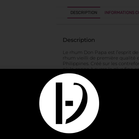
DESCRIPTION
INFORMATIONS 
Description
Le rhum Don Papa est l’esprit de S
rhum vieilli de première qualité
Philippines. Créé sur les contrefo
où la canne à sucre la plus fine 
mélasse riche et sucrée. Don P
Isio, le véritable leader charismat
Philippines. Sa légende a contrib
pendant la révolution des année
Don Papa est inspiré de Papa Isio,
la même personne. Don Papa incar
Sugarlandia.Giftpack don Papa a
jouer personnalisées DonPapa !