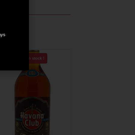
ays
Plus que 5 en stock !