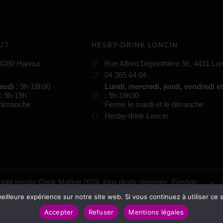
UT
HESBY-DRINK LONCIN
 4280 Hannut
Rue Alfred Deponthière 56, 4431 Lon
04 365 64 04
jeudi
: 9h-18h30
Lundi, mercredi, jeudi, vendredi e
: 9h-19h
: 9h-18h30
e dimanche
Fermé le mardi et le dimanche
Hesby-drink Loncin
ight Hesby-Drink Market 2024, tous droits réservés. Gestion :
eilleure expérience sur notre site web. Si vous continuez à utiliser ce
Mentions légales
–
Conditions générales de vente
Accepter
Refuser
Mentions légales