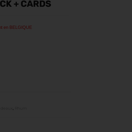
CK + CARDS
ent en BELGIQUE
adeaux
,
Rhum