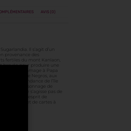
COMPLÉMENTAIRES
AVIS (0)
ugarlandia. Il s’agit d’un
 en provenance des
rts fertiles du mont Kanlaon,
est broyée pour produire une
apa est un hommage à Papa
ique de l’île de Negros, aux
ué à l’indépendance de l’île
s 1890. Le personnage de
 bien qu’il ne s’agisse pas de
ne plutôt l’esprit de
vec un paquet de cartes à