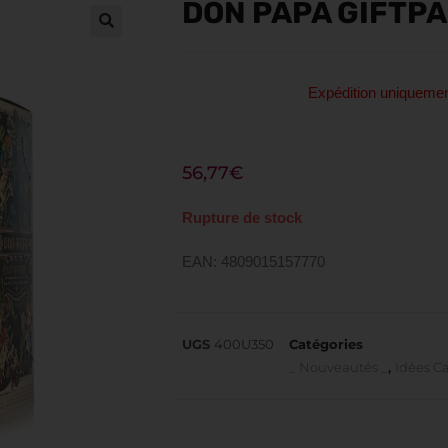
DON PAPA GIFTPA
Expédition uniquem
56,77
€
Rupture de stock
EAN: 4809015157770
UGS
400U350
Catégories
_ Nouveautés _
,
Idées C