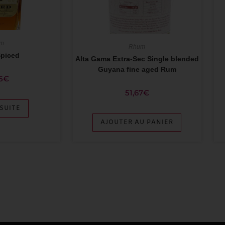
m
Rhum
piced
Alta Gama Extra-Sec Single blended
Guyana fine aged Rum
5
€
51,67
€
 SUITE
AJOUTER AU PANIER