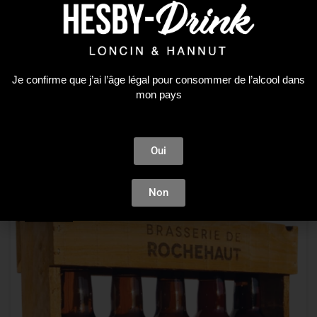
Belgian Craft Beers
,
Bières
HOP CIRCLES 33CL CANS DOUBLE IPA
Je confirme que j’ai l’âge légal pour consommer de l’alcool dans
mon pays
3,35
€
–
80,54
€
CHOIX DES OPTIONS
Oui
Non
ÉPUISÉ