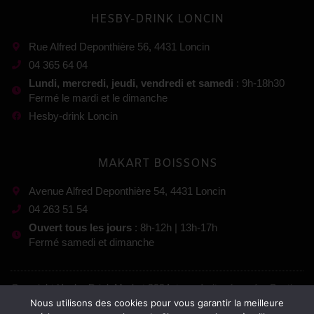
HESBY-DRINK LONCIN
Rue Alfred Deponthière 56, 4431 Loncin
04 365 64 04
Lundi, mercredi, jeudi, vendredi et samedi
: 9h-18h30
Fermé le mardi et le dimanche
Hesby-drink Loncin
MAKART BOISSONS
Avenue Alfred Deponthière 54, 4431 Loncin
04 263 51 54
Ouvert tous les jours
: 8h-12h | 13h-17h
Fermé samedi et dimanche
Copyright Hesby-Drink Market 2024, tous droits réservés. Gestion
Nous utilisons des cookies pour vous garantir la meilleure
: