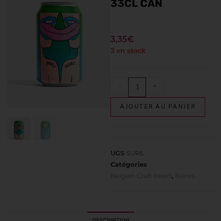
33CL CAN
3,35
€
3 en stock
-
+
AJOUTER AU PANIER
UGS
SUR5.
Catégories
Belgian Craft Beers
,
Bières
DESCRIPTION