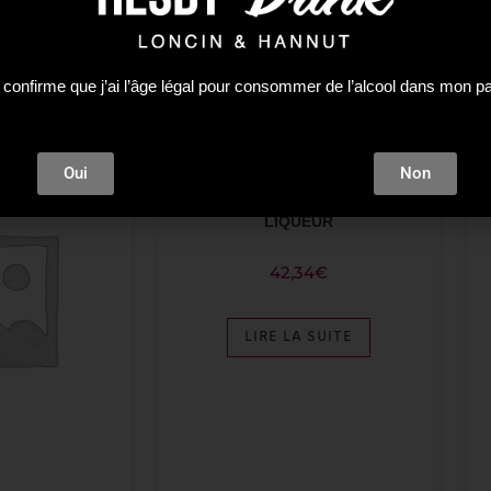
 confirme que j’ai l’âge légal pour consommer de l’alcool dans mon p
ÉPUISÉ
Oui
Non
Premium Spirit
ABK6 COG. ORANGE-CANELLE 0.70
LIQUEUR
42,34
€
LIRE LA SUITE