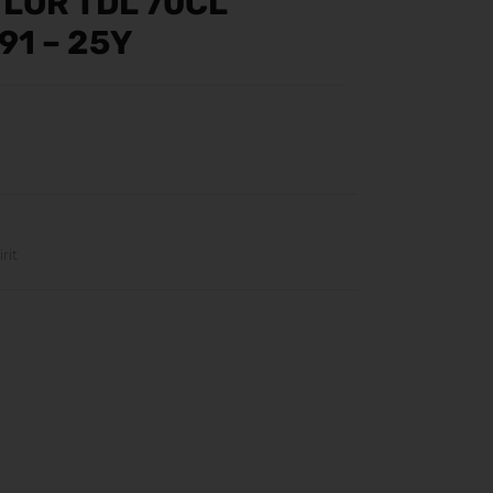
LOR TDL 70CL
91 – 25Y
rit