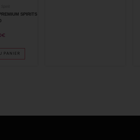
Spirit
REMIUM SPIRITS
0
0
€
U PANIER