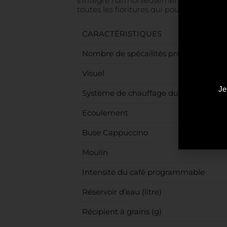
s’intègre harmonieusement dans n’import
toutes les fioritures qui pourraient vous 
CARACTÉRISTIQUES
Nombre de spécailités programmable
Visuel
Je
Système de chauffage du bloc thermi
Ecoulement
Buse Cappuccino
Moulin
Intensité du café programmable
Réservoir d’eau (litre)
Récipient à grains (g)