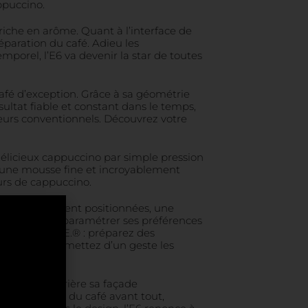
ppuccino.
iche en arôme. Quant à l’interface de
paration du café. Adieu les
porel, l’E6 va devenir la star de toutes
afé d’exception. Grâce à sa géométrie
ultat fiable et constant dans le temps,
yeurs conventionnels. Découvrez votre
élicieux cappuccino par simple pression
t une mousse fine et incroyablement
eurs de cappuccino.
ouches idéalement positionnées, une
r un café que de paramétrer ses préférences
ible avec J.O.E.® : préparez des
elles ou transmettez d’un geste les
 se cache derrière sa façade
et la qualité du café avant tout,