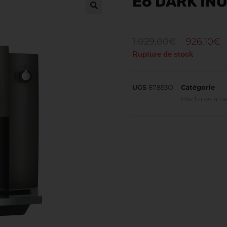
E6 DARK INO
1.029,00
€
926,10
€
Rupture de stock
UGS
87853O
Catégorie
Machines à ca