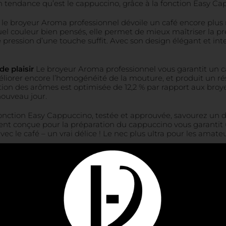
on tendance qu’est le cappuccino, grâce à la fonction Easy Ca
e broyeur Aroma professionnel dévoile un café encore plus r
l couleur bien pensés, elle permet de mieux maîtriser la pré
ression d’une touche suffit. Avec son design élégant et intem
e plaisir
Le broyeur Aroma professionnel vous garantit un c
éliorer encore l’homogénéité de la mouture, et produit un rés
action des arômes est optimisée de 12,2 % par rapport aux bro
nouveau jour.
onction Easy Cappuccino, testée et approuvée, savourez un d
ment conçue pour la préparation du cappuccino vous garanti
vec le café – un vrai délice ! Le nec plus ultra pour les amat
n visuel couleur de 2,8″ pour une excellente lisibilité, six t
 d’utilisation. Avec elle, il est tout aussi facile de se prépare
de nettoyage instinctives. Bien entendu, l’E6 est aussi compat
martphone, paramétrez et enregistrez vos préférences personn
à café.
rète, le design de l’E6 reflète la technologie d’exception qui
ouches chromées font forte impression : cette machine, qui m