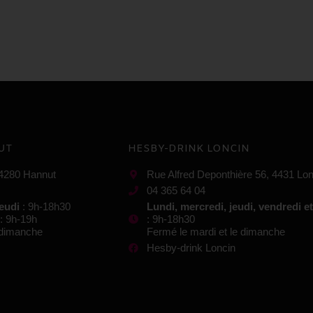
UT
HESBY-DRINK LONCIN
 4280 Hannut
Rue Alfred Deponthière 56, 4431 Lon
04 365 64 04
jeudi
: 9h-18h30
Lundi, mercredi, jeudi, vendredi e
: 9h-19h
: 9h-18h30
e dimanche
Fermé le mardi et le dimanche
Hesby-drink Loncin