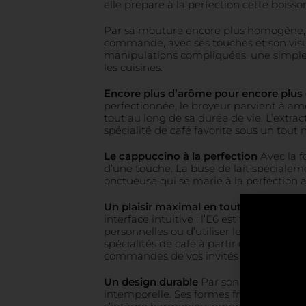
elle prépare à la perfection cette boiss
Par sa mouture encore plus homogène, l
commande, avec ses touches et son visue
manipulations compliquées, une simple p
les cuisines.
Encore plus d’arôme pour encore plus d
perfectionnée, le broyeur parvient à am
tout au long de sa durée de vie. L’extr
spécialité de café favorite sous un tout 
Le cappuccino à la perfection
Avec la f
d’une touche. La buse de lait spéciale
onctueuse qui se marie à la perfection a
Un plaisir maximal en toute simplicité
U
interface intuitive : l’E6 est très simple
personnelles ou d’utiliser les fonctions 
spécialités de café à partir de votre s
commandes de vos invités à la machine 
Un design durable
Par son élégance disc
intemporelle. Ses formes franches aux t