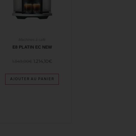
Machines à café
E8 PLATIN EC NEW
1.214,10
€
1.349,00
€
AJOUTER AU PANIER