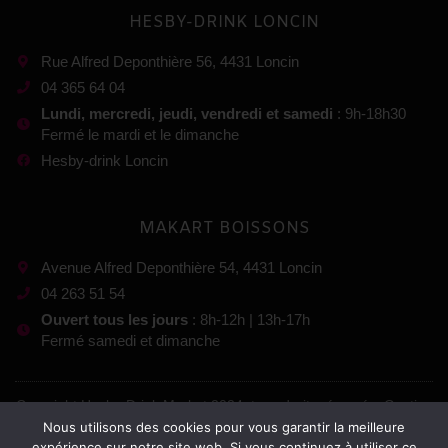
HESBY-DRINK LONCIN
Rue Alfred Deponthière 56, 4431 Loncin
04 365 64 04
Lundi, mercredi, jeudi, vendredi et samedi
: 9h-18h30
Fermé le mardi et le dimanche
Hesby-drink Loncin
MAKART BOISSONS
Avenue Alfred Deponthière 54, 4431 Loncin
04 263 51 54
Ouvert tous les jours
: 8h-12h | 13h-17h
Fermé samedi et dimanche
Copyright Hesby-Drink Market 2024, tous droits réservés. Gestion
Nous utilisons des cookies pour vous garantir la meilleure
:
expérience sur notre site web. Si vous continuez à utiliser ce