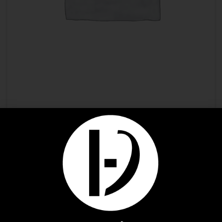
Premium Spirit
ABSINTHE LA FEE TASTING SET + CUILLERE
17,29
€
AJOUTER AU PANIER