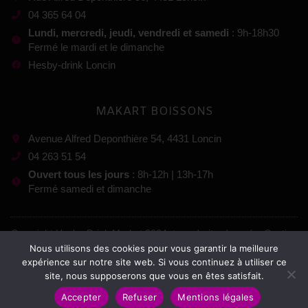
04 365 64 04
Lundi, mercredi, jeudi, vendredi et samedi
: 9h-18h30
Fermé le mardi et le dimanche
Hesby-drink Loncin
MAKART BOISSONS
Avenue Alfred Deponthière 54, 4431 Loncin
04 263 51 54
Ouvert tous les jours
: 8h-12h | 13h-17h
Fermé samedi et dimanche
Copyright Hesby-Drink Market 2024, tous droits réservés. Gestion
Nous utilisons des cookies pour vous garantir la meilleure
:
expérience sur notre site web. Si vous continuez à utiliser ce
site, nous supposerons que vous en êtes satisfait.
Mentions légales
–
Conditions générales de vente
Accepter
Refuser
Mentions légales