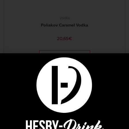
Vodka
Poliakov Caramel Vodka
20,65
€
AJOUTER AU PANIER
ÉPUISÉ