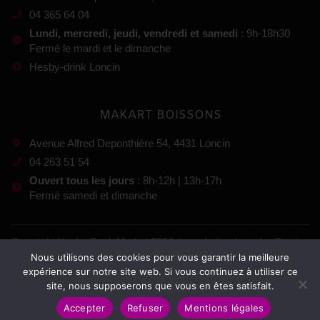
04 365 64 04
Lundi, mercredi, jeudi, vendredi et samedi
: 9h-18h30
Fermé le mardi et le dimanche
Hesby-drink Loncin
MAKART BOISSONS
Avenue Alfred Deponthière 54, 4431 Loncin
04 263 51 54
Ouvert tous les jours
: 8h-12h | 13h-17h
Fermé samedi et dimanche
Copyright Hesby-Drink Market 2024, tous droits réservés. Gestion
:
Nous utilisons des cookies pour vous garantir la meilleure
expérience sur notre site web. Si vous continuez à utiliser ce
site, nous supposerons que vous en êtes satisfait.
Mentions légales
–
Conditions générales de vente
Accepter
Refuser
Mentions légales