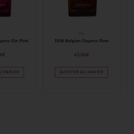
n
Gin
ganic Gin Pink
1836 Belgian Organic Rum
8
€
43,56
€
U PANIER
AJOUTER AU PANIER