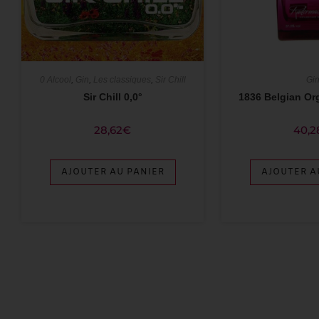
0 Alcool
,
Gin
,
Les classiques
,
Sir Chill
Gi
Sir Chill 0,0°
1836 Belgian Or
28,62
€
40,2
AJOUTER AU PANIER
AJOUTER A