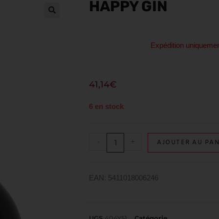
HAPPY GIN
Expédition uniquem
41,14
€
6 en stock
-
+
AJOUTER AU PAN
EAN: 5411018006246
UGS
404Y51
Catégorie