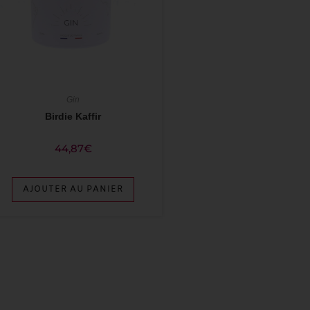
Gin
Birdie Kaffir
44,87
€
AJOUTER AU PANIER