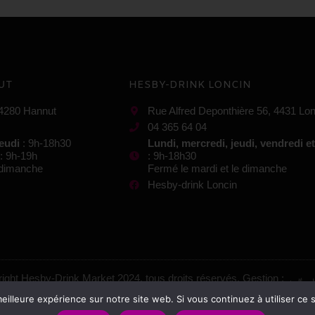
UT
HESBY-DRINK LONCIN
 4280 Hannut
Rue Alfred Deponthière 56, 4431 Lon
04 365 64 04
jeudi
: 9h-18h30
Lundi, mercredi, jeudi, vendredi e
: 9h-19h
: 9h-18h30
e dimanche
Fermé le mardi et le dimanche
Hesby-drink Loncin
ight Hesby-Drink Market 2024, tous droits réservés. Gestion :
eilleure expérience sur notre site web. Si vous continuez à utiliser ce
Mentions légales
–
Conditions générales de vente