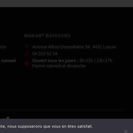
MAKART BOISSONS
cin
Avenue Alfred Deponthière 54, 4431 Loncin
04 263 51 54
t samedi
Ouvert tous les jours
: 8h-12h | 13h-17h
Fermé samedi et dimanche
 site, nous supposerons que vous en êtes satisfait.