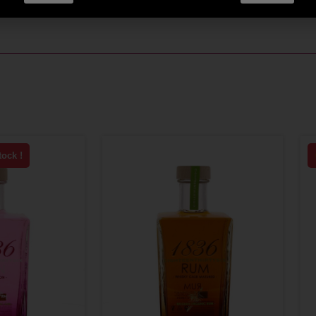
tock !