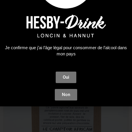
Le Comptoir Africain
Poivre à queue Cubebe
8,70
€
Je confirme que j’ai l’âge légal pour consommer de l’alcool dans
AJOUTER AU PANIER
mon pays
Plus que 1 en stock !
Oui
Non