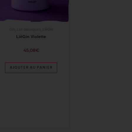
Gin
,
Les classiques
,
LièGin
LièGin Violette
45,08
€
AJOUTER AU PANIER