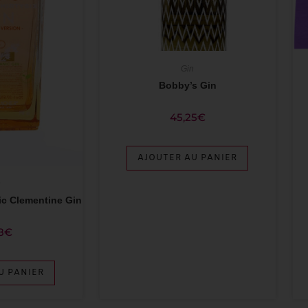
Gin
Bobby’s Gin
45,25
€
AJOUTER AU PANIER
n
ic Clementine Gin
8
€
U PANIER