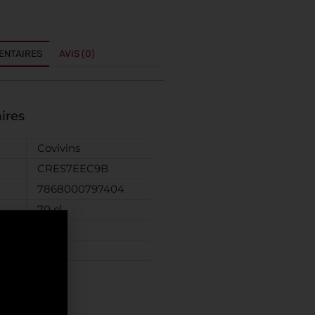
ENTAIRES
AVIS (0)
ires
Covivins
CRES7EEC9B
7868000797404
70 cl
Gin
Italie