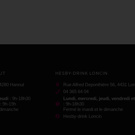
UT
HESBY-DRINK LONCIN
 4280 Hannut
Rue Alfred Deponthière 56, 4431 Lon
04 365 64 04
jeudi
: 9h-18h30
Lundi, mercredi, jeudi, vendredi e
: 9h-19h
: 9h-18h30
e dimanche
Fermé le mardi et le dimanche
Hesby-drink Loncin