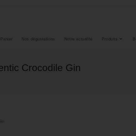
Panier
Nos dégustations
Notre actualité
Produits
B
entic Crocodile Gin
Gin