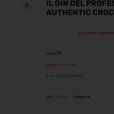
IL GIN DEL PROF
AUTHENTIC CROC
Expédition uniquem
49,45
€
Rupture de stock
EAN: 8011701090087
UGS
207SSC0
Catégorie
Gin