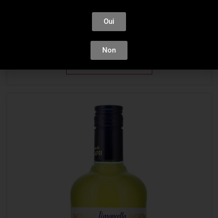
La Cave
,
Limoncello
,
Noblesse Spirit
Coffret Limoncello + 2 verres Noblesse 70cl
Oui
35,07
€
Non
AJOUTER AU PANIER