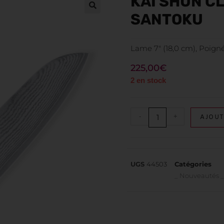
KAI SHUN CL
SANTOKU
Lame 7″ (18,0 cm), Poign
225,00
€
2 en stock
-
+
AJOUT
UGS
44503
Catégories
_ Nouveautés 