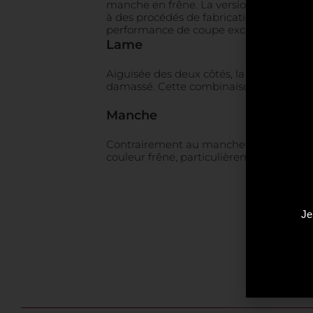
manche en frêne. La version claire assoc
à des procédés de fabrication modernes 
performance de coupe exceptionnelle.
Lame
Aiguisée des deux côtés, la lame est c
damassé. Cette combinaison garantit un
Manche
Contrairement au manche foncé de la sé
couleur frêne, particulièrement résistan
Je