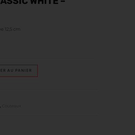
ASSIC WHITE –
ée 12,5 cm
ER AU PANIER
_
,
Couteaux