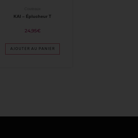
Couteaux
KAI – Éplucheur T
24,95
€
AJOUTER AU PANIER