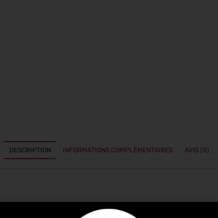
DESCRIPTION
INFORMATIONS COMPLÉMENTAIRES
AVIS (0)
 une nouvelle série : la série Shun Classic White, avec sa s