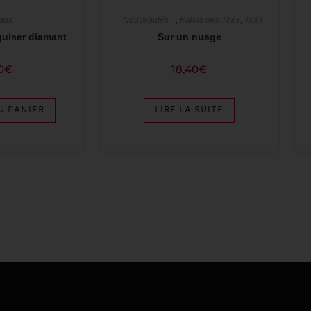
aux
_ Nouveautés _
,
Palais des Thés
,
Thés
iguiser diamant
Sur un nuage
0
€
18,40
€
U PANIER
LIRE LA SUITE