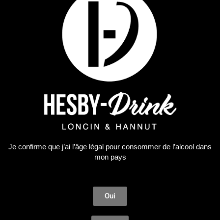
Je confirme que j’ai l’âge légal pour consommer de l’alcool dans
_ Nouveautés _
,
La Cave
,
Panda Gin
mon pays
GIN PANDA EDITION LIMITED 2023
46,88
€
Oui
LIRE LA SUITE