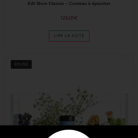
KAI Shun Classic – Couteau à éplucher
125,01
€
LIRE LA SUITE
ÉPUISÉ