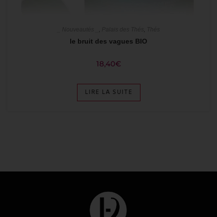
_ Nouveautés _
,
Palais des Thés
,
Thés
le bruit des vagues BIO
18,40
€
LIRE LA SUITE