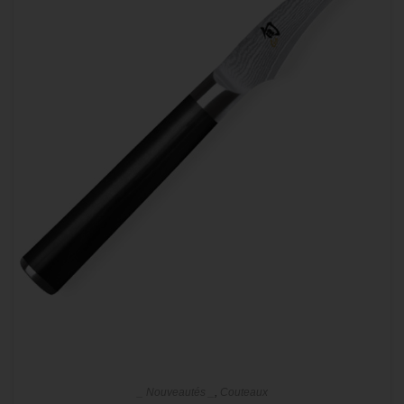
_ Nouveautés _
,
Couteaux