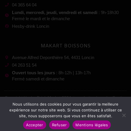
04 365 64 04
Lundi, mercredi, jeudi, vendredi et samedi
: 9h-18h30
Fermé le mardi et le dimanche
Hesby-drink Loncin
MAKART BOISSONS
Avenue Alfred Deponthière 54, 4431 Loncin
04 263 51 54
Ouvert tous les jours
: 8h-12h | 13h-17h
Fermé samedi et dimanche
Copyright Hesby-Drink Market 2024, tous droits réservés. Gestion
:
Nous utilisons des cookies pour vous garantir la meilleure
expérience sur notre site web. Si vous continuez à utiliser ce
site, nous supposerons que vous en êtes satisfait.
Mentions légales
–
Conditions générales de vente
Accepter
Refuser
Mentions légales