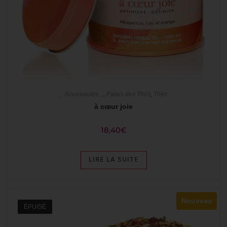
_ Nouveautés _
,
Palais des Thés
,
Thés
à cœur joie
18,40
€
LIRE LA SUITE
Nouveau
ÉPUISÉ