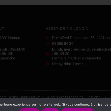
UT
HESBY-DRINK LONCIN
 4280 Hannut
Rue Alfred Deponthière 56, 4431 Lon
04 365 64 04
jeudi
: 9h-18h30
Lundi, mercredi, jeudi, vendredi e
: 9h-19h
: 9h-18h30
e dimanche
Fermé le mardi et le dimanche
Hesby-drink Loncin
ight Hesby-Drink Market 2024, tous droits réservés. Gestion :
eilleure expérience sur notre site web. Si vous continuez à utiliser ce
Mentions légales
–
Conditions générales de vente