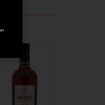
ays
ÉPUISÉ