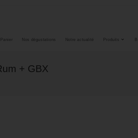
Panier
Nos dégustations
Notre actualité
Produits
B
 Rum + GBX