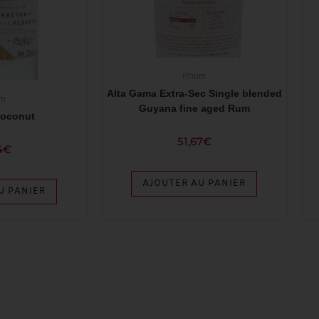
Rhum
Alta Gama Extra-Sec Single blended
m
Guyana fine aged Rum
Coconut
51,67
€
4
€
AJOUTER AU PANIER
U PANIER