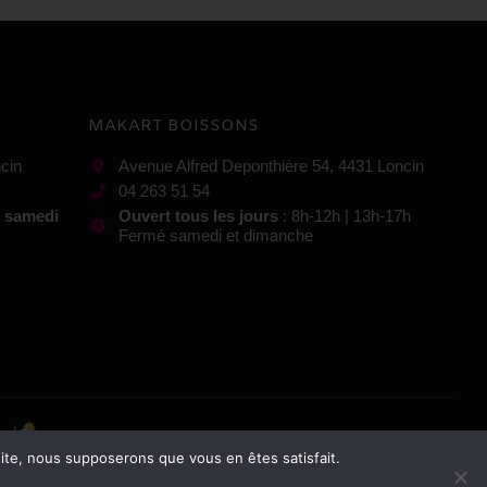
MAKART BOISSONS
cin
Avenue Alfred Deponthière 54, 4431 Loncin
04 263 51 54
t samedi
Ouvert tous les jours
: 8h-12h | 13h-17h
Fermé samedi et dimanche
 site, nous supposerons que vous en êtes satisfait.