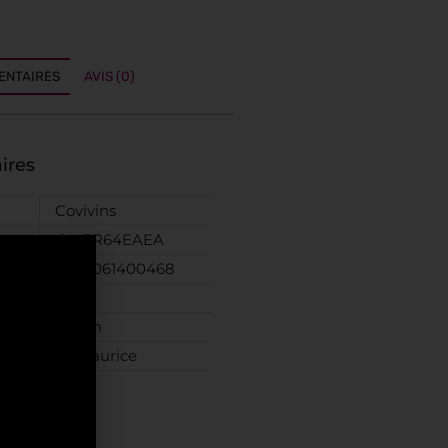
ENTAIRES
AVIS (0)
ires
Covivins
OMER64EAEA
5420061400468
70 cl
Rhum
Ile Maurice