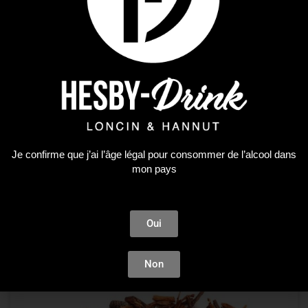
Palais des Thés
,
Thés
COFFRET PROMENADE DANS LES JARDINS
Je confirme que j’ai l’âge légal pour consommer de l’alcool dans
26,90
€
mon pays
AJOUTER AU PANIER
Oui
Non