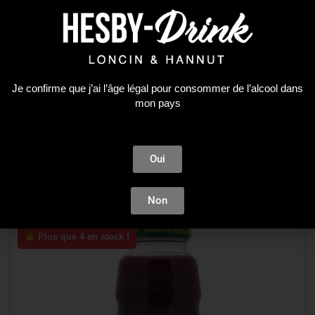
Soft
Je confirme que j’ai l’âge légal pour consommer de l’alcool dans
CARAIBOS ALOE VERA 1L
mon pays
4,89
€
Oui
AJOUTER AU PANIER
Non
Plus que 4 en stock !