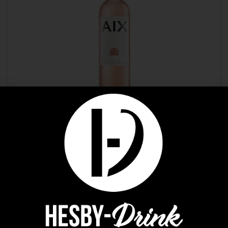
Summer
,
Vins
AIX COTEAUX D’AIX EN PROVENCE 0.75
16,89
€
AJOUTER AU PANIER