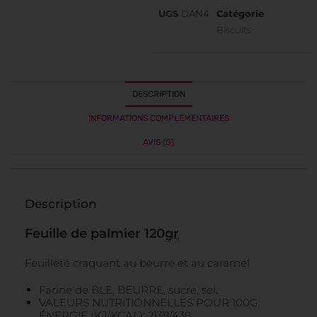
UGS
DAN4
Catégorie
Biscuits
DESCRIPTION
INFORMATIONS COMPLÉMENTAIRES
AVIS (0)
Description
Feuille de palmier 120
gr
Feuilleté craquant au beurre et au caramel
Farine de BLE, BEURRE, sucre, sel.
VALEURS NUTRITIONNELLES POUR 100G:
ÉNERGIE (KJ/KCAL): 2138/439