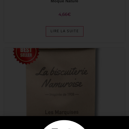
Moque Nature
4,66
€
LIRE LA SUITE