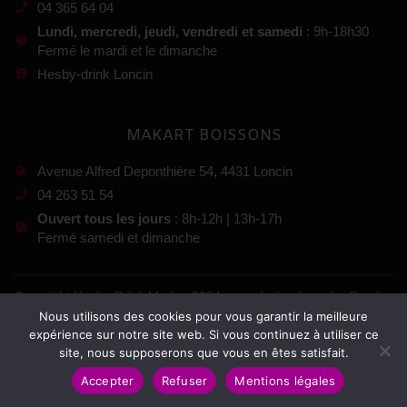
04 365 64 04
Lundi, mercredi, jeudi, vendredi et samedi
: 9h-18h30
Fermé le mardi et le dimanche
Hesby-drink Loncin
MAKART BOISSONS
Avenue Alfred Deponthière 54, 4431 Loncin
04 263 51 54
Ouvert tous les jours
: 8h-12h | 13h-17h
Fermé samedi et dimanche
Copyright Hesby-Drink Market 2024, tous droits réservés. Gestion
Nous utilisons des cookies pour vous garantir la meilleure
:
expérience sur notre site web. Si vous continuez à utiliser ce
site, nous supposerons que vous en êtes satisfait.
Mentions légales
–
Conditions générales de vente
Accepter
Refuser
Mentions légales