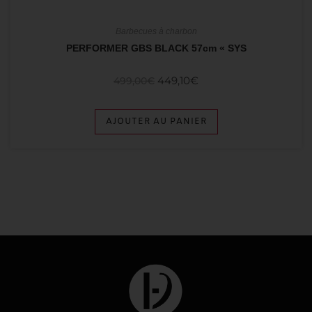
Barbecues à charbon
PERFORMER GBS BLACK 57cm « SYS
449,10
€
499,00
€
AJOUTER AU PANIER