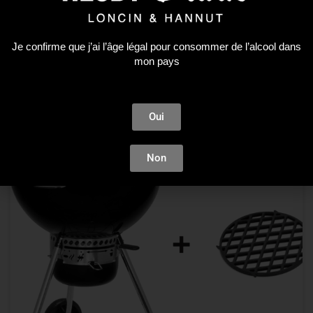
Plus que 2 en stock !
Je confirme que j’ai l’âge légal pour consommer de l’alcool dans
mon pays
-10%
Oui
Non