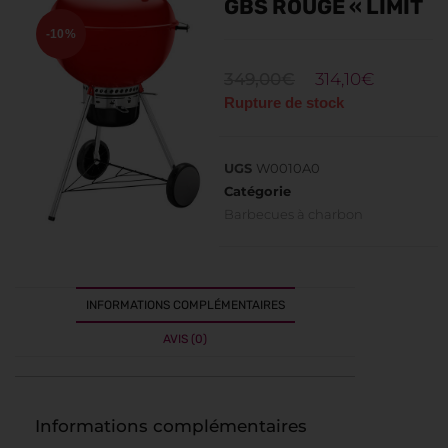
GBS ROUGE « LIMIT
-10%
349,00
€
314,10
€
Rupture de stock
UGS
W0010A0
Catégorie
Barbecues à charbon
INFORMATIONS COMPLÉMENTAIRES
AVIS (0)
Informations complémentaires