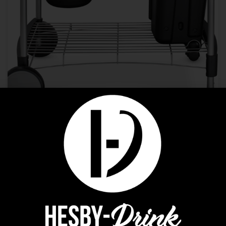
Barbecues à charbon
WEBER PERFORMER DELUXE GOURM
662,57
€
736,19
€
LIRE LA SUITE