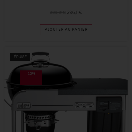
296,11
€
329,01
€
AJOUTER AU PANIER
ÉPUISÉ
-10%