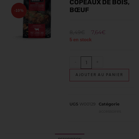
COPEAUX DE BOIS,
BŒUF
-10%
8,49
€
7,64
€
5 en stock
-
+
AJOUTER AU PANIER
UGS
W00129
Catégorie
accessoires