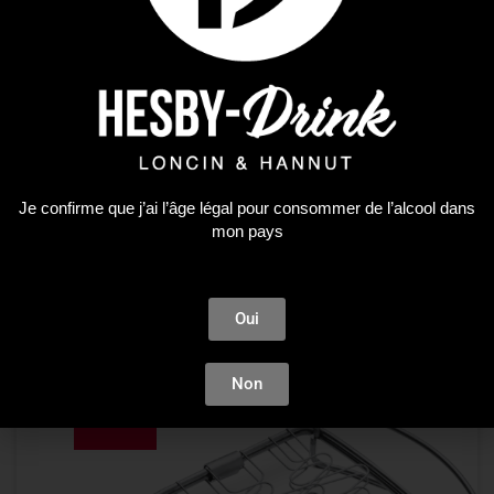
accessoires
PLANCHES A FUMOIR PETIT 2PCS
20,69
€
22,99
€
Je confirme que j’ai l’âge légal pour consommer de l’alcool dans
mon pays
LIRE LA SUITE
Oui
Plus que 2 en stock !
Non
-10%