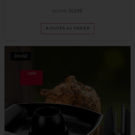
33,29
€
36,99
€
AJOUTER AU PANIER
ÉPUISÉ
-10%