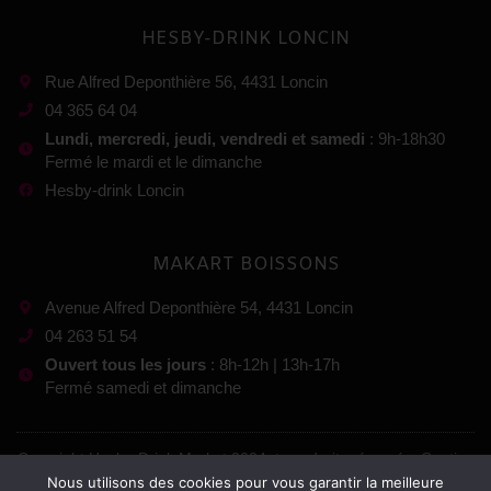
HESBY-DRINK LONCIN
Rue Alfred Deponthière 56, 4431 Loncin
04 365 64 04
Lundi, mercredi, jeudi, vendredi et samedi
: 9h-18h30
Fermé le mardi et le dimanche
Hesby-drink Loncin
MAKART BOISSONS
Avenue Alfred Deponthière 54, 4431 Loncin
04 263 51 54
Ouvert tous les jours
: 8h-12h | 13h-17h
Fermé samedi et dimanche
Copyright Hesby-Drink Market 2024, tous droits réservés. Gestion
:
Nous utilisons des cookies pour vous garantir la meilleure