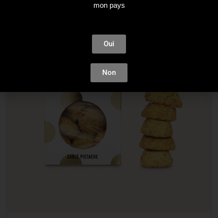
mon pays
Oui
Non