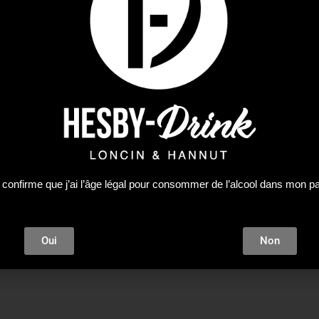
arez un dessert de Noël original, digne d’un grand pâtissier.
oires nécessaires pour créer une magnifique buche de Noël tri
 + 1 emballage qui se transforme en boîte de transport. Pratiq
ing a rassemblé les meilleurs éléments pour la réussite de v
re 33 x 11,5 x 6 (H) cm. Il est apte au contact alimentaire, ing
lateur. Le support doré fera un magnifique écrin pour votre
-responsable !
ne recette de bûche vanille-marrons à l’intérieur, facile à réa
ieuse pour votre repas de réveillon ou du jour de Noël.
 confirme que j’ai l’âge légal pour consommer de l’alcool dans mon p
Oui
Non