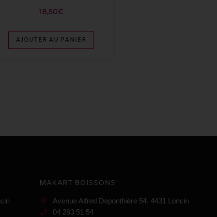
18,50
€
AJOUTER AU PANIER
MAKART BOISSONS
cin
Avenue Alfred Deponthière 54, 4431 Loncin
04 263 51 54