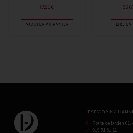
17,50
€
33,6
AJOUTER AU PANIER
LIRE LA
HESBY-DRINK HANN
Route de landen 61,
019 51 61 11