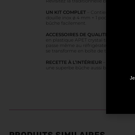
Revisitez la traditionnelle bûche et prép
UN KIT COMPLET
– Contient les access
douille inox ø 4 mm + 1 poche pâtissière
bûche facilement.
ACCESSOIRES DE QUALITÉ
– ScrapCook
en plastique APET crystal transparent mesu
passe même au réfrigérateur et au congé
se transforme en boîte de transport éco
RECETTE À L’INTÉRIEUR
– Livrée avec u
une superbe bûche aussi belle que délic
Je
PRODUITS SIMILAIRES