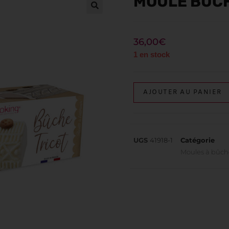
MOULE BÛCH
36,00
€
1 en stock
AJOUTER AU PANIER
UGS
41918-1
Catégorie
Moules à bûch