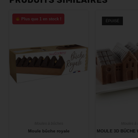
Plus que 1 en stock !
ÉPUISÉ
Moules à bûches
Moules à
Moule bûche royale
MOULE 3D BÛCHE 