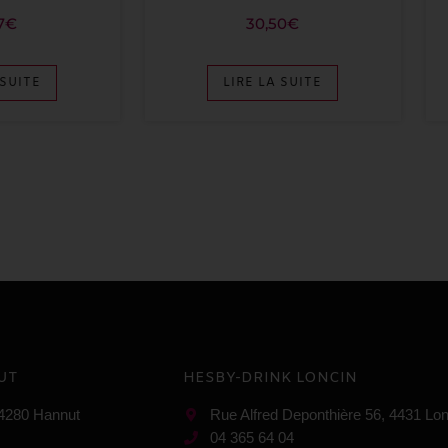
7
€
30,50
€
 SUITE
LIRE LA SUITE
UT
HESBY-DRINK LONCIN
 4280 Hannut
Rue Alfred Deponthière 56, 4431 Lon
04 365 64 04