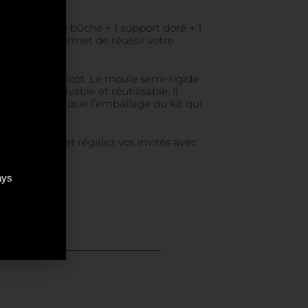
cot : 1 moule bûche + 1 support doré + 1
ue, il vous permet de réussir votre
otre bûche tricot. Le moule semi-rigide
raissable, lavable et réutilisable. Il
 bûche, ainsi que l’emballage du kit qui
liser. Épatez et régalez vos invités avec
ays