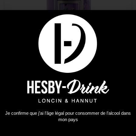
Apéritifs
Nova Fruit Violette
Je confirme que j’ai l’âge légal pour consommer de l’alcool dans
11,62
€
mon pays
AJOUTER AU PANIER