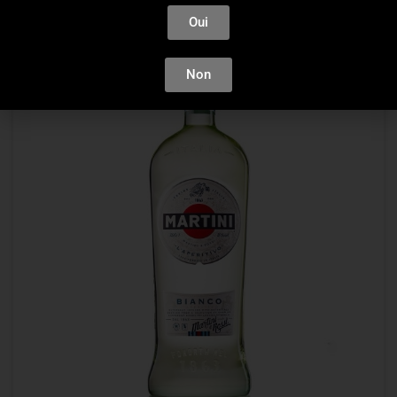
Oui
ÉPUISÉ
Non