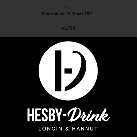
Rhum
Matusalem 15 Years 70CL
46,71
€
AJOUTER AU PANIER
Plus que 1 en stock !