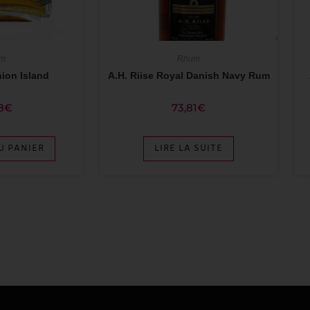
Rhum
m
A.H. Riise Royal Danish Navy Rum
ion Island
73,81
€
8
€
LIRE LA SUITE
U PANIER