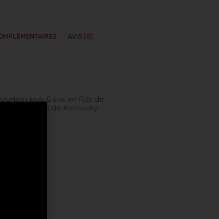
COMPLÉMENTAIRES
AVIS (0)
bourbon puis 6 ans en fûts de
is, dans un fût de Kentucky