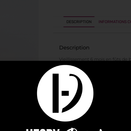
DESCRIPTION
INFORMATIONS 
Description
Vieillissement 6 mois en fûts de 
Cognac Ferrand et affinage 8 mo
Bourbon.