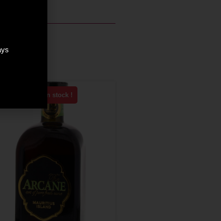
ays
Plus que 4 en stock !