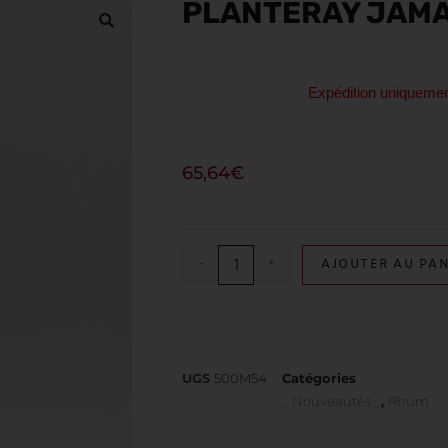
PLANTERAY JAMA
Expédition uniquem
65,64
€
-
+
AJOUTER AU PAN
UGS
500M54
Catégories
_ Nouveautés _
,
Rhum