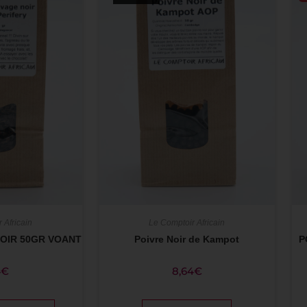
 Africain
Le Comptoir Africain
OIR 50GR VOANT
Poivre Noir de Kampot
P
4
€
8,64
€