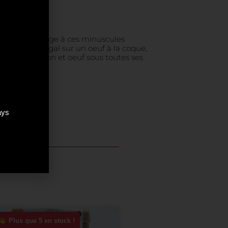
que de nettoyage à ces minuscules
aveurs. Un régal sur un oeuf à la coque,
court-bouillon et oeuf sous toutes ses
ays
Plus que 5 en stock !