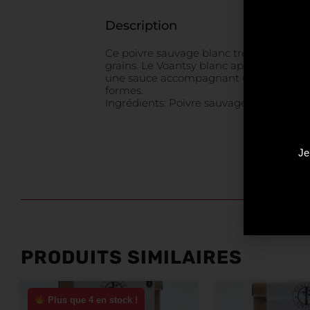
Description
Ce poivre sauvage blanc très rare, notr
grains. Le Voantsy blanc apporte des not
une sauce accompagnant un plateau de fr
formes.
Ingrédients: Poivre sauvage blanc Voats
Je
PRODUITS SIMILAIRES
Plus que 4 en stock !