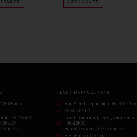
U PANIER
LIRE LA SUITE
UT
HESBY-DRINK LONCIN
 4280 Hannut
Rue Alfred Deponthière 56, 4431 Lon
04 365 64 04
jeudi
: 9h-18h30
Lundi, mercredi, jeudi, vendredi e
: 9h-19h
: 9h-18h30
e dimanche
Fermé le mardi et le dimanche
Hesby-drink Loncin