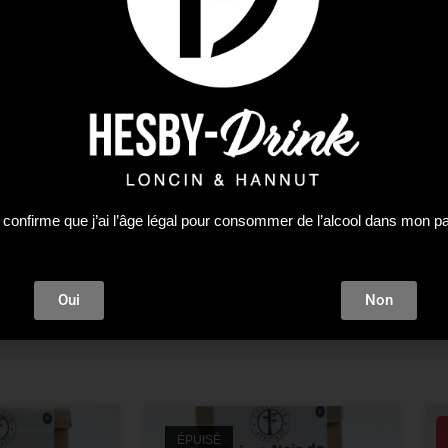
e producteur est probablement le seul à appliquer la techni
es subtiles, parfumées et laisse la place à une explosion de s
uits de mer. Accords : Viande blanche, poisson grillé ou au 
y Perifery
 confirme que j’ai l’âge légal pour consommer de l’alcool dans mon p
Oui
Non
ÉPUISÉ