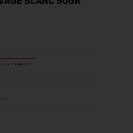
VAGE BLANC 50GR
ER AU PANIER
cain