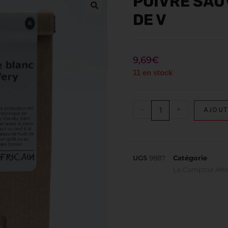
POIVRE SAU
DE V
9,69
€
11 en stock
-
+
AJOUT
UGS
9887
Catégorie
Le Comptoir Afri